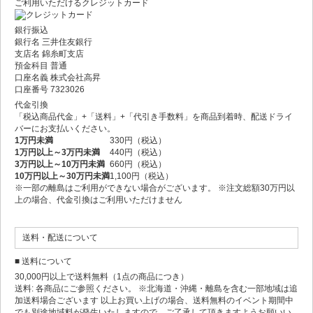
ご利用いただけるクレジットカード
銀行振込
銀行名 三井住友銀行
支店名 錦糸町支店
預金科目 普通
口座名義 株式会社高昇
口座番号 7323026
代金引換
「税込商品代金」+「送料」+「代引き手数料」を商品到着時、配送ドライ
バーにお支払いください。
1万円未満
330円（税込）
1万円以上～3万円未満
440円（税込）
3万円以上～10万円未満
660円（税込）
10万円以上～30万円未満
1,100円（税込）
※一部の離島はご利用ができない場合がございます。 ※注文総額30万円以
上の場合、代金引換はご利用いただけません
送料・配送について
■ 送料について
30,000円以上で送料無料（1点の商品につき）
送料: 各商品にご参照ください。 ※北海道・沖縄・離島を含む一部地域は追
加送料場合ございます 以上お買い上げの場合、送料無料のイベント期間中
でも別途地域料が発生いたしますので、ご了承して頂きますようお願いい