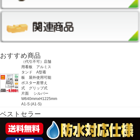
おすすめ商品
（代引不可）店舗
用看板 アルミス
タンド A型看
板 屋外使用可能
ポスター差替え
式 グリップ式
片面 シルバー
W640mmxH1225mm
A1-S (A1-S)
ベストセラー