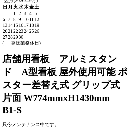
翌月(2026年9月)
日
月
火
水
木
金
土
1
2
3
4
5
6
7
8
9
10
11
12
13
14
15
16
17
18
19
20
21
22
23
24
25
26
27
28
29
30
(
発送業務休日)
店舗用看板 アルミスタン
ド A型看板 屋外使用可能 ポ
スター差替え式 グリップ式
片面 W774mmxH1430mm
B1-S
只今メンテナンス中です。