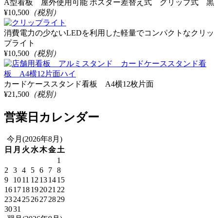
A型看板 屋外使用可能 ポスター差替え式 グリップ式 黒
¥10,500
（税別）
消費電力の少ないLEDを利用した軽量でコンパクトなクリッ
プライト
¥10,500
（税別）
カードケーススタンド看板 A4横12枚片面
¥21,500
（税別）
営業日カレンダー
今月(2026年8月)
日
月
火
水
木
金
土
1
2
3
4
5
6
7
8
9
10
11
12
13
14
15
16
17
18
19
20
21
22
23
24
25
26
27
28
29
30
31