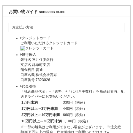
お買い物ガイド
SHOPPING GUIDE
お支払い方法
クレジットカード
ご利用いただけるクレジットカード
銀行振込
銀行名 三井住友銀行
支店名 錦糸町支店
預金科目 普通
口座名義 株式会社高昇
口座番号 7323026
代金引換
「税込商品代金」+「送料」+「代引き手数料」を商品到着時、配
送ドライバーにお支払いください。
1万円未満
330円（税込）
1万円以上～3万円未満
440円（税込）
3万円以上～10万円未満
660円（税込）
10万円以上～30万円未満
1,100円（税込）
※一部の離島はご利用ができない場合がございます。 ※注文総
額30万円以上の場合、代金引換はご利用いただけません