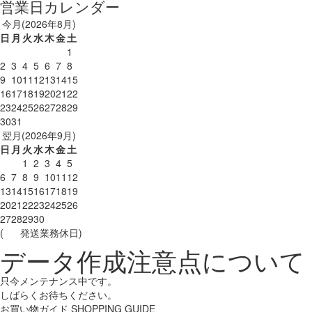
営業日カレンダー
今月(2026年8月)
日
月
火
水
木
金
土
1
2
3
4
5
6
7
8
9
10
11
12
13
14
15
16
17
18
19
20
21
22
23
24
25
26
27
28
29
30
31
翌月(2026年9月)
日
月
火
水
木
金
土
1
2
3
4
5
6
7
8
9
10
11
12
13
14
15
16
17
18
19
20
21
22
23
24
25
26
27
28
29
30
(
発送業務休日)
データ作成注意点について
只今メンテナンス中です。
しばらくお待ちください。
お買い物ガイド
SHOPPING GUIDE