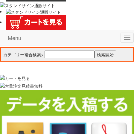
Menu
Tog
nav
カテゴリー複合検索>