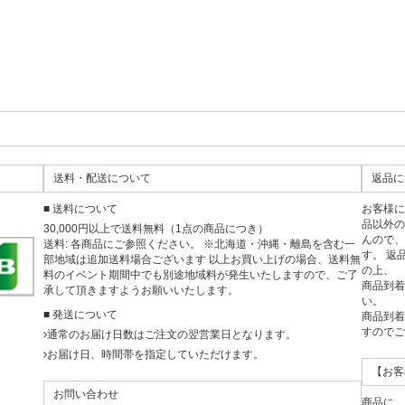
送料・配送について
返品に
■ 送料について
お客様
品以外
30,000円以上で送料無料（1点の商品につき）
んので
送料: 各商品にご参照ください。 ※北海道・沖縄・離島を含む一
す。 返
部地域は追加送料場合ございます 以上お買い上げの場合、送料無
の上、
料のイベント期間中でも別途地域料が発生いたしますので、ご了
商品到着
承して頂きますようお願いいたします。
い。
■ 発送について
商品到着
すので
通常のお届け日数はご注文の翌営業日となります。
お届け日、時間帯を指定していただけます。
【お客
お問い合わせ
商品に