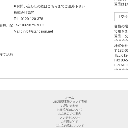
返品は
■ お問い合わせの際はこちらまでご連絡下さい
株式会社高昇
【交換
Tel : 0120-120-378
Fax : 03-5879-7002
着時、配
交換の
て頂き
Mail : info@standsign.net
返品・
*********
株式会
〒132
注文総額
TEL 012
Fax 03-
E-MAIL i
*********
ホーム
LED薄型電飾スタンド看板
お問い合わせ
お支払方法について
お盆休みのご案内
メンテナンス中
ご利用ガイド
ご注文の流れについて