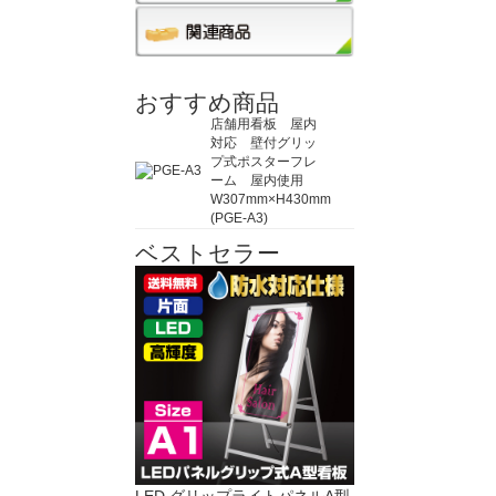
おすすめ商品
店舗用看板 屋内
対応 壁付グリッ
プ式ポスターフレ
ーム 屋内使用
W307mm×H430mm
(PGE-A3)
ベストセラー
LED グリップライトパネルA型