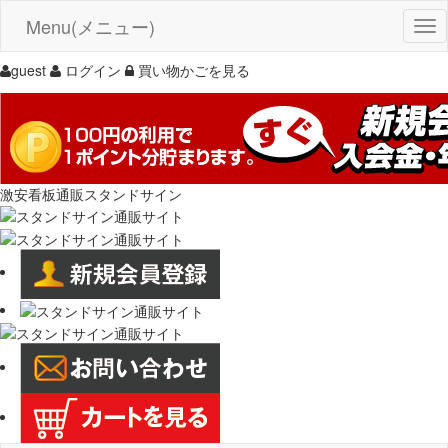
Menu(メニュー)
Tog
nav
guest
ログイン
買い物かごを見る
激安看板通販スタンドサイン