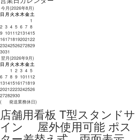
今月(2026年8月)
日
月
火
水
木
金
土
1
2
3
4
5
6
7
8
9
10
11
12
13
14
15
16
17
18
19
20
21
22
23
24
25
26
27
28
29
30
31
翌月(2026年9月)
日
月
火
水
木
金
土
1
2
3
4
5
6
7
8
9
10
11
12
13
14
15
16
17
18
19
20
21
22
23
24
25
26
27
28
29
30
(
発送業務休日)
店舗用看板 T型スタンドサ
イン 屋外使用可能 ポス
ター差替え式 両面表示