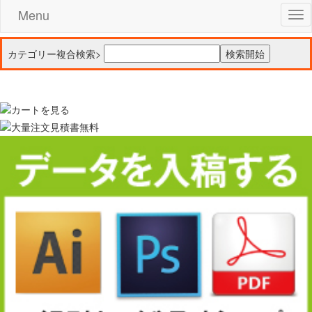
Menu
Tog
nav
カテゴリー複合検索>