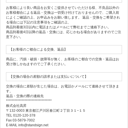
お客様により良い商品をお安くご提供させていただける様、不良品以外の
お客様都合による返品・交換は一切受け付けておりませんので、ご購入前
によくご確認の上、お申込みをお願い致します。 返品・交換をご希望され
る場合には下記の注意事項をご確認の上、
商品到着後3日以内に電話またはメールにて弊社までご連絡下さい。
商品到着後4日以降の返品・交換には、応じかねる場合がありますのでご注
意下さい。
【お客様のご都合による交換、返品】
商品に、汚損・破損・故障等が無く、お客様のご都合での交換・返品はお
受け致しかねますのでご了承ください。
【交換の場合の差額の請求または支払いについて】
交換の場合に差額が生じた場合は、お電話かメールにて連絡させて頂きま
す。
返品・交換の際の連絡先
********************************
株式会社高昇
〒132-0003 東京都江戸川区春江町２丁目３１−１５
TEL 0120-120-378
Fax 03-5879-7002
E-MAIL info@standsign.net